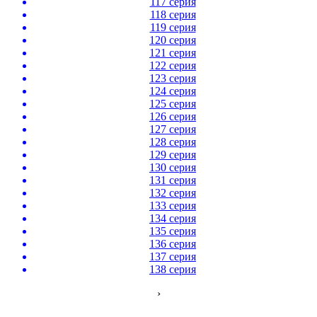
117 серия
118 серия
119 серия
120 серия
121 серия
122 серия
123 серия
124 серия
125 серия
126 серия
127 серия
128 серия
129 серия
130 серия
131 серия
132 серия
133 серия
134 серия
135 серия
136 серия
137 серия
138 серия
›