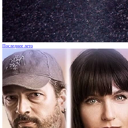
Последнее лето