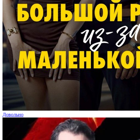
Довольно