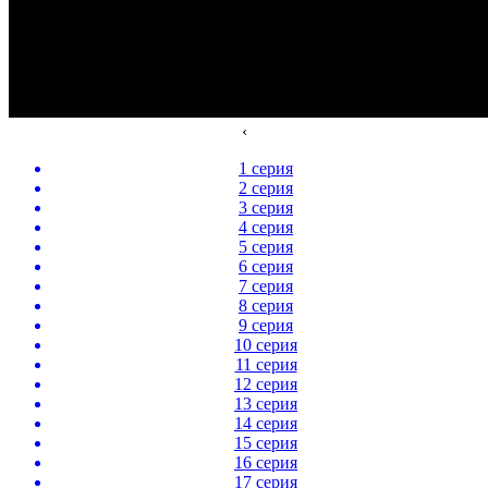
‹
1 серия
2 серия
3 серия
4 серия
5 серия
6 серия
7 серия
8 серия
9 серия
10 серия
11 серия
12 серия
13 серия
14 серия
15 серия
16 серия
17 серия