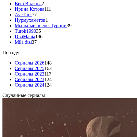
Beni Birakma
2
Ирина Котова
111
AveTurk
77
Нурмухаметов
1
Мыльные оперы Турции
39
Turok1990
35
DiziMania
196
Mila dizi
37
По году
Сериалы 2026
148
Сериалы 2025
163
Сериалы 2022
117
Сериалы 2023
124
Сериалы 2024
124
Случайные сериалы