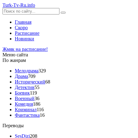
Turk-
Tv
-Ru
.info
Главная
Скоро
Расписание
Новинки
Жмяк на расписание!
Меню сайта
По жанрам
Мелодрама
329
Драма
709
Исторический
68
Детектив
55
Боевик
119
Военный
36
Комедия
186
Криминал
116
Фантастика
16
Переводы
SesDizi
208