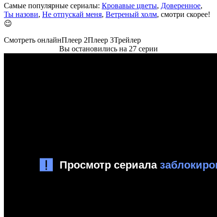
Самые популярные сериалы:
Кровавые цветы
,
Доверенное
,
Ты назови
,
Не отпускай меня
,
Ветреный холм
, смотри скорее!
😉
Смотреть онлайн
Плеер 2
Плеер 3
Трейлер
Вы остановились на 27 серии