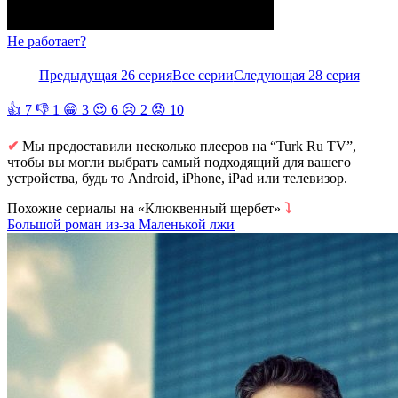
Не работает?
Предыдущая 26 серия
Все серии
Следующая 28 серия
👍
7
👎
1
😁
3
😍
6
😢
2
😡
10
✔
Мы предоставили несколько плееров на “Turk Ru TV”,
чтобы вы могли выбрать самый подходящий для вашего
устройства, будь то Android, iPhone, iPad или телевизор.
Похожие сериалы на «Клюквенный щербет»
⤵
Большой роман из-за Маленькой лжи