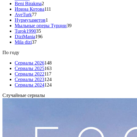
Beni Birakma
2
Ирина Котова
111
AveTurk
77
Нурмухаметов
1
Мыльные оперы Турции
39
Turok1990
35
DiziMania
196
Mila dizi
37
По году
Сериалы 2026
148
Сериалы 2025
163
Сериалы 2022
117
Сериалы 2023
124
Сериалы 2024
124
Случайные сериалы