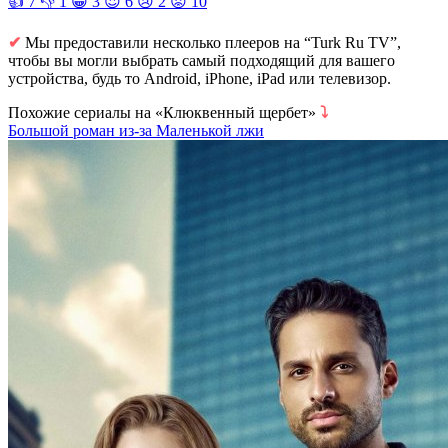
👍
7
👎
1
😁
3
😍
6
😢
2
😡
10
✔
Мы предоставили несколько плееров на “Turk Ru TV”,
чтобы вы могли выбрать самый подходящий для вашего
устройства, будь то Android, iPhone, iPad или телевизор.
Похожие сериалы на «Клюквенный щербет»
⤵
Большой роман из-за Маленькой лжи