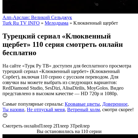
Алп-Арслан: Великий Сельджук
Turk Ru TV INFO
»
Мелодрама
» Клюквенный щербет
Турецкий сериал «Клюквенный
щербет» 110 серия смотреть онлайн
бесплатно
На сайте «Турк Ру ТВ» доступен для бесплатного просмотра
турецкий сериал «Клюквенный щербет» (Клюквенный
Сорбет), включая 110 серию с русским переводом. Для
озвучки вы можете выбрать из следующих вариантов:
RedDiamond Studio, SesDizi, AlisaDirilis, MoyGolos. Видео
представлено в высоком качестве — HD 720p и 1080p.
Самые популярные сериалы:
Кровавые цветы
,
Доверенное
,
Ты назови
,
Не отпускай меня
,
Ветреный холм
, смотри скорее!
😉
Смотреть онлайн
Плеер 2
Плеер 3
Трейлер
Вы остановились на 110 серии