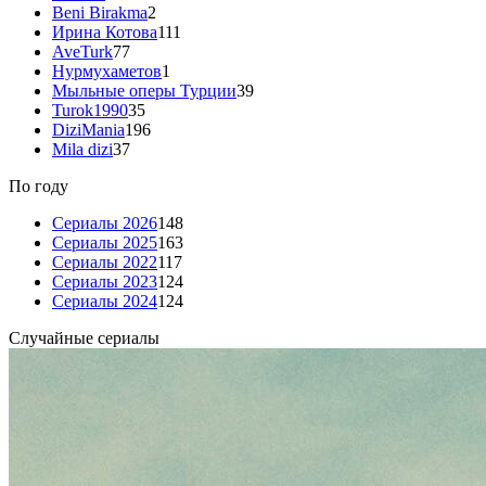
Beni Birakma
2
Ирина Котова
111
AveTurk
77
Нурмухаметов
1
Мыльные оперы Турции
39
Turok1990
35
DiziMania
196
Mila dizi
37
По году
Сериалы 2026
148
Сериалы 2025
163
Сериалы 2022
117
Сериалы 2023
124
Сериалы 2024
124
Случайные сериалы