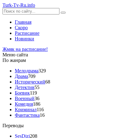
Turk-
Tv
-Ru
.info
Главная
Скоро
Расписание
Новинки
Жмяк на расписание!
Меню сайта
По жанрам
Мелодрама
329
Драма
709
Исторический
68
Детектив
55
Боевик
119
Военный
36
Комедия
186
Криминал
116
Фантастика
16
Переводы
SesDizi
208