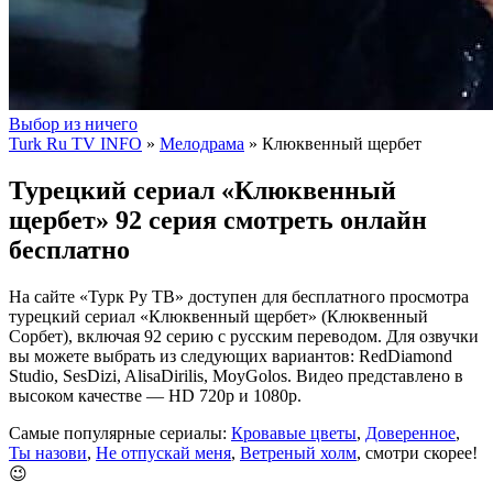
Выбор из ничего
Turk Ru TV INFO
»
Мелодрама
» Клюквенный щербет
Турецкий сериал «Клюквенный
щербет» 92 серия смотреть онлайн
бесплатно
На сайте «Турк Ру ТВ» доступен для бесплатного просмотра
турецкий сериал «Клюквенный щербет» (Клюквенный
Сорбет), включая 92 серию с русским переводом. Для озвучки
вы можете выбрать из следующих вариантов: RedDiamond
Studio, SesDizi, AlisaDirilis, MoyGolos. Видео представлено в
высоком качестве — HD 720p и 1080p.
Самые популярные сериалы:
Кровавые цветы
,
Доверенное
,
Ты назови
,
Не отпускай меня
,
Ветреный холм
, смотри скорее!
😉