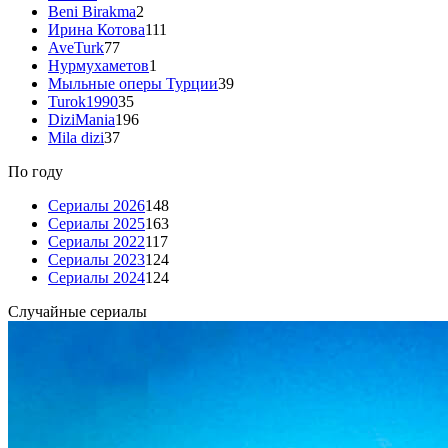
Beni Birakma
2
Ирина Котова
111
AveTurk
77
Нурмухаметов
1
Мыльные оперы Турции
39
Turok1990
35
DiziMania
196
Mila dizi
37
По году
Сериалы 2026
148
Сериалы 2025
163
Сериалы 2022
117
Сериалы 2023
124
Сериалы 2024
124
Случайные сериалы