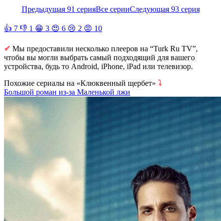
Предыдущая 91 серия
Все серии
Следующая 93 серия
👍
7
👎
1
😁
3
😍
6
😢
2
😡
10
✔
Мы предоставили несколько плееров на “Turk Ru TV”,
чтобы вы могли выбрать самый подходящий для вашего
устройства, будь то Android, iPhone, iPad или телевизор.
Похожие сериалы на «Клюквенный щербет»
⤵
Большой роман из-за Маленькой лжи