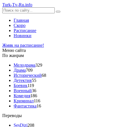
Turk-
Tv
-Ru
.info
Главная
Скоро
Расписание
Новинки
Жмяк на расписание!
Меню сайта
По жанрам
Мелодрама
329
Драма
709
Исторический
68
Детектив
55
Боевик
119
Военный
36
Комедия
186
Криминал
116
Фантастика
16
Переводы
SesDizi
208