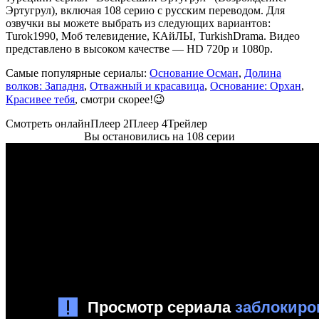
Эртугрул), включая 108 серию с русским переводом. Для
озвучки вы можете выбрать из следующих вариантов:
Turok1990, Моб телевидение, КАйЛЫ, TurkishDrama. Видео
представлено в высоком качестве — HD 720p и 1080p.
Самые популярные сериалы:
Основание Осман
,
Долина
волков: Западня
,
Отважный и красавица
,
Основание: Орхан
,
Красивее тебя
, смотри скорее!😉
Смотреть онлайн
Плеер 2
Плеер 4
Трейлер
Вы остановились на 108 серии