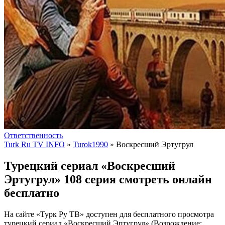
Ответственность
Turk Ru TV INFO
»
Turok1990
» Воскресший Эртугрул
Турецкий сериал «Воскресший
Эртугрул» 108 серия смотреть онлайн
бесплатно
На сайте «Турк Ру ТВ» доступен для бесплатного просмотра
турецкий сериал «Воскресший Эртугрул» (Возрождение: