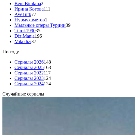
Beni Birakma
2
Ирина Котова
111
AveTurk
77
Нурмухаметов
1
Мыльные оперы Турции
39
Turok1990
35
DiziMania
196
Mila dizi
37
По году
Сериалы 2026
148
Сериалы 2025
163
Сериалы 2022
117
Сериалы 2023
124
Сериалы 2024
124
Случайные сериалы