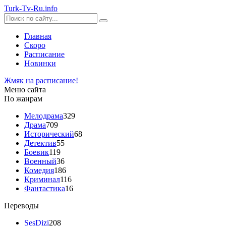
Turk-
Tv
-Ru
.info
Главная
Скоро
Расписание
Новинки
Жмяк на расписание!
Меню сайта
По жанрам
Мелодрама
329
Драма
709
Исторический
68
Детектив
55
Боевик
119
Военный
36
Комедия
186
Криминал
116
Фантастика
16
Переводы
SesDizi
208