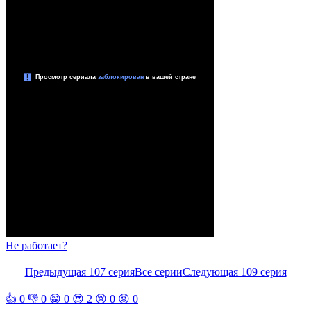
Не работает?
Предыдущая 107 серия
Все серии
Следующая 109 серия
👍
0
👎
0
😁
0
😍
2
😢
0
😡
0