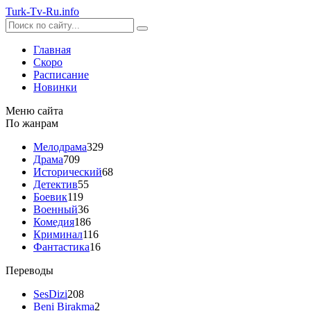
Turk-
Tv
-Ru
.info
Главная
Скоро
Расписание
Новинки
Меню сайта
По жанрам
Мелодрама
329
Драма
709
Исторический
68
Детектив
55
Боевик
119
Военный
36
Комедия
186
Криминал
116
Фантастика
16
Переводы
SesDizi
208
Beni Birakma
2