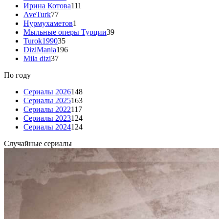
Ирина Котова
111
AveTurk
77
Нурмухаметов
1
Мыльные оперы Турции
39
Turok1990
35
DiziMania
196
Mila dizi
37
По году
Сериалы 2026
148
Сериалы 2025
163
Сериалы 2022
117
Сериалы 2023
124
Сериалы 2024
124
Случайные сериалы