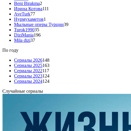
Beni Birakma
2
Ирина Котова
111
AveTurk
77
Нурмухаметов
1
Мыльные оперы Турции
39
Turok1990
35
DiziMania
196
Mila dizi
37
По году
Сериалы 2026
148
Сериалы 2025
163
Сериалы 2022
117
Сериалы 2023
124
Сериалы 2024
124
Случайные сериалы