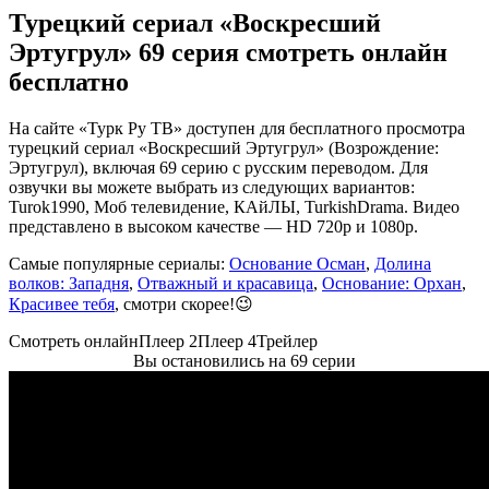
Турецкий сериал «Воскресший
Эртугрул» 69 серия смотреть онлайн
бесплатно
На сайте «Турк Ру ТВ» доступен для бесплатного просмотра
турецкий сериал «Воскресший Эртугрул» (Возрождение:
Эртугрул), включая 69 серию с русским переводом. Для
озвучки вы можете выбрать из следующих вариантов:
Turok1990, Моб телевидение, КАйЛЫ, TurkishDrama. Видео
представлено в высоком качестве — HD 720p и 1080p.
Самые популярные сериалы:
Основание Осман
,
Долина
волков: Западня
,
Отважный и красавица
,
Основание: Орхан
,
Красивее тебя
, смотри скорее!😉
Смотреть онлайн
Плеер 2
Плеер 4
Трейлер
Вы остановились на 69 серии