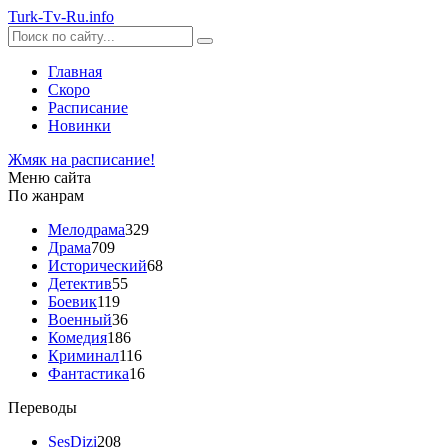
Turk-
Tv
-Ru
.info
Главная
Скоро
Расписание
Новинки
Жмяк на расписание!
Меню сайта
По жанрам
Мелодрама
329
Драма
709
Исторический
68
Детектив
55
Боевик
119
Военный
36
Комедия
186
Криминал
116
Фантастика
16
Переводы
SesDizi
208