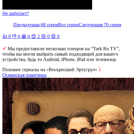
Не работает?
Предыдущая 68 серия
Все серии
Следующая 70 серия
👍
0
👎
0
😁
0
😍
2
😢
0
😡
0
✔
Мы предоставили несколько плееров на “Turk Ru TV”,
чтобы вы могли выбрать самый подходящий для вашего
устройства, будь то Android, iPhone, iPad или телевизор.
Похожие сериалы на «Воскресший Эртугрул»
⤵
Османская пощечина