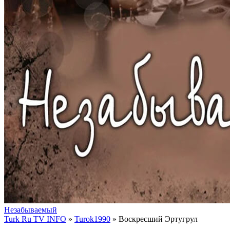
Незабываемый
Turk Ru TV INFO
»
Turok1990
» Воскресший Эртугрул