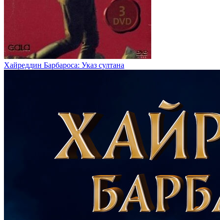
Хайреддин Барбароса: Указ султана