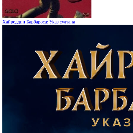
Хайреддин Барбароса: Указ султана