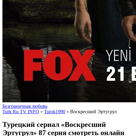
Безграничная любовь
Turk Ru TV INFO
»
Turok1990
» Воскресший Эртугрул
Турецкий сериал «Воскресший
Эртугрул» 87 серия смотреть онлайн