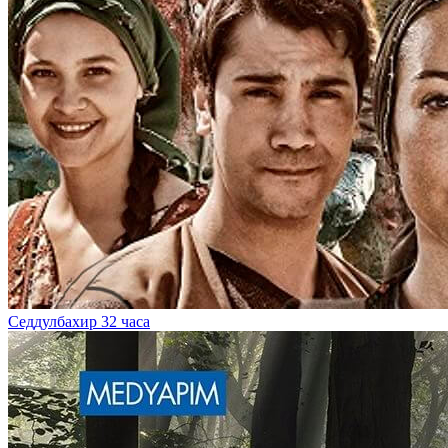
Седдулбахир 32 часа