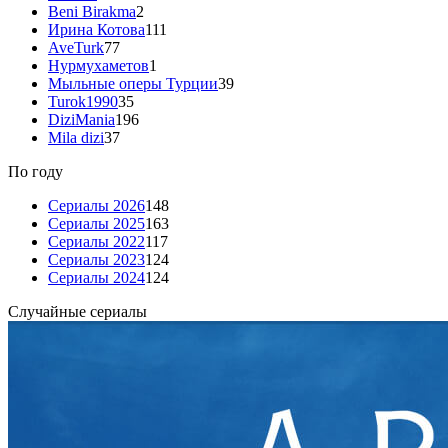
Beni Birakma
2
Ирина Котова
111
AveTurk
77
Нурмухаметов
1
Мыльные оперы Турции
39
Turok1990
35
DiziMania
196
Mila dizi
37
По году
Сериалы 2026
148
Сериалы 2025
163
Сериалы 2022
117
Сериалы 2023
124
Сериалы 2024
124
Случайные сериалы