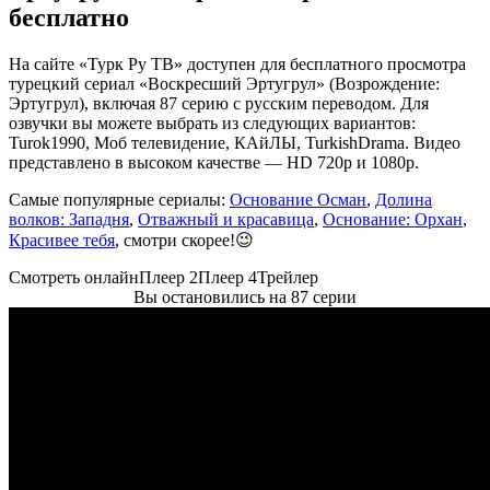
бесплатно
На сайте «Турк Ру ТВ» доступен для бесплатного просмотра
турецкий сериал «Воскресший Эртугрул» (Возрождение:
Эртугрул), включая 87 серию с русским переводом. Для
озвучки вы можете выбрать из следующих вариантов:
Turok1990, Моб телевидение, КАйЛЫ, TurkishDrama. Видео
представлено в высоком качестве — HD 720p и 1080p.
Самые популярные сериалы:
Основание Осман
,
Долина
волков: Западня
,
Отважный и красавица
,
Основание: Орхан
,
Красивее тебя
, смотри скорее!😉
Смотреть онлайн
Плеер 2
Плеер 4
Трейлер
Вы остановились на 87 серии