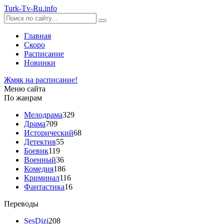
Turk-
Tv
-Ru
.info
Главная
Скоро
Расписание
Новинки
Жмяк на расписание!
Меню сайта
По жанрам
Мелодрама
329
Драма
709
Исторический
68
Детектив
55
Боевик
119
Военный
36
Комедия
186
Криминал
116
Фантастика
16
Переводы
SesDizi
208