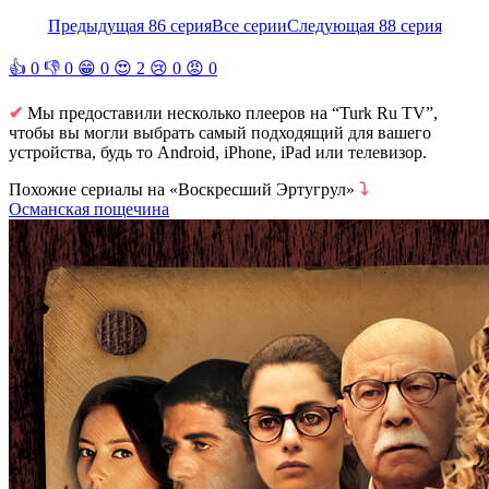
Предыдущая 86 серия
Все серии
Следующая 88 серия
👍
0
👎
0
😁
0
😍
2
😢
0
😡
0
✔
Мы предоставили несколько плееров на “Turk Ru TV”,
чтобы вы могли выбрать самый подходящий для вашего
устройства, будь то Android, iPhone, iPad или телевизор.
Похожие сериалы на «Воскресший Эртугрул»
⤵
Османская пощечина