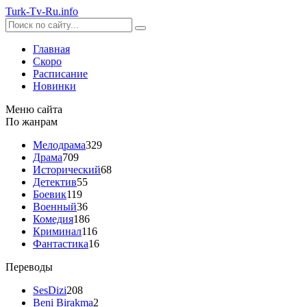
Turk-
Tv
-Ru
.info
Главная
Скоро
Расписание
Новинки
Меню сайта
По жанрам
Мелодрама
329
Драма
709
Исторический
68
Детектив
55
Боевик
119
Военный
36
Комедия
186
Криминал
116
Фантастика
16
Переводы
SesDizi
208
Beni Birakma
2