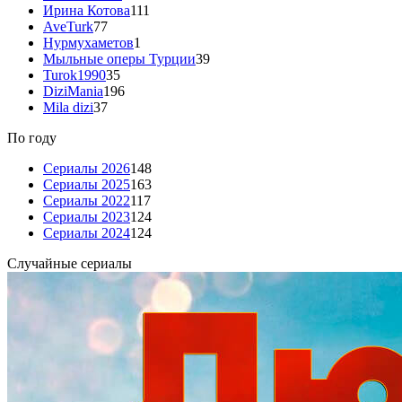
Ирина Котова
111
AveTurk
77
Нурмухаметов
1
Мыльные оперы Турции
39
Turok1990
35
DiziMania
196
Mila dizi
37
По году
Сериалы 2026
148
Сериалы 2025
163
Сериалы 2022
117
Сериалы 2023
124
Сериалы 2024
124
Случайные сериалы