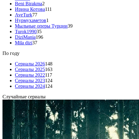
Beni Birakma
2
Ирина Котова
111
AveTurk
77
Нурмухаметов
1
Мыльные оперы Турции
39
Turok1990
35
DiziMania
196
Mila dizi
37
По году
Сериалы 2026
148
Сериалы 2025
163
Сериалы 2022
117
Сериалы 2023
124
Сериалы 2024
124
Случайные сериалы