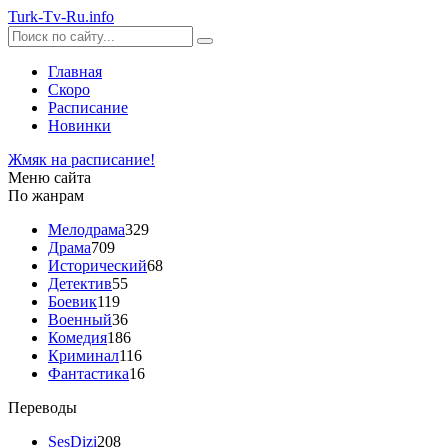
Turk-
Tv
-Ru
.info
Главная
Скоро
Расписание
Новинки
Жмяк на расписание!
Меню сайта
По жанрам
Мелодрама
329
Драма
709
Исторический
68
Детектив
55
Боевик
119
Военный
36
Комедия
186
Криминал
116
Фантастика
16
Переводы
SesDizi
208