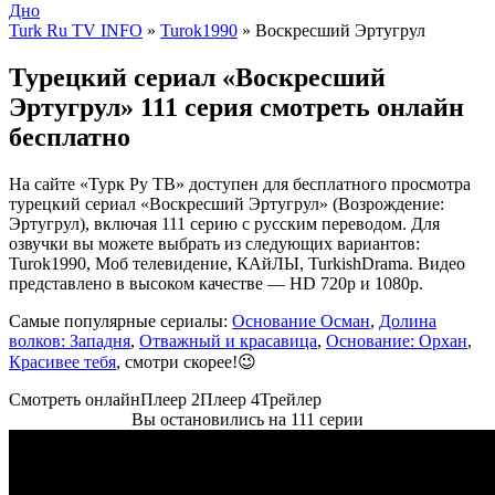
Дно
Turk Ru TV INFO
»
Turok1990
» Воскресший Эртугрул
Турецкий сериал «Воскресший
Эртугрул» 111 серия смотреть онлайн
бесплатно
На сайте «Турк Ру ТВ» доступен для бесплатного просмотра
турецкий сериал «Воскресший Эртугрул» (Возрождение:
Эртугрул), включая 111 серию с русским переводом. Для
озвучки вы можете выбрать из следующих вариантов:
Turok1990, Моб телевидение, КАйЛЫ, TurkishDrama. Видео
представлено в высоком качестве — HD 720p и 1080p.
Самые популярные сериалы:
Основание Осман
,
Долина
волков: Западня
,
Отважный и красавица
,
Основание: Орхан
,
Красивее тебя
, смотри скорее!😉
Смотреть онлайн
Плеер 2
Плеер 4
Трейлер
Вы остановились на 111 серии