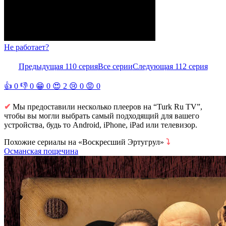
Не работает?
Предыдущая 110 серия
Все серии
Следующая 112 серия
👍
0
👎
0
😁
0
😍
2
😢
0
😡
0
✔
Мы предоставили несколько плееров на “Turk Ru TV”,
чтобы вы могли выбрать самый подходящий для вашего
устройства, будь то Android, iPhone, iPad или телевизор.
Похожие сериалы на «Воскресший Эртугрул»
⤵
Османская пощечина