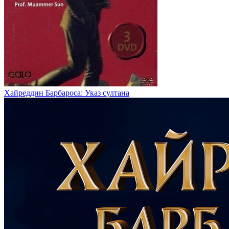
Хайреддин Барбароса: Указ султана