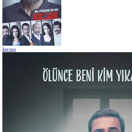
Беглец