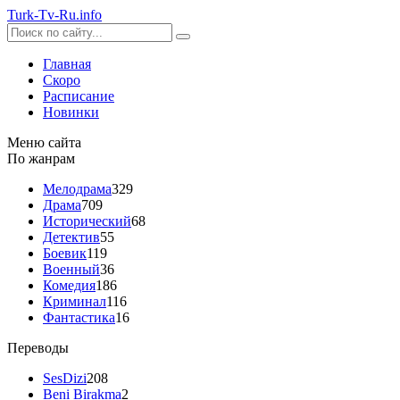
Turk-
Tv
-Ru
.info
Главная
Скоро
Расписание
Новинки
Меню сайта
По жанрам
Мелодрама
329
Драма
709
Исторический
68
Детектив
55
Боевик
119
Военный
36
Комедия
186
Криминал
116
Фантастика
16
Переводы
SesDizi
208
Beni Birakma
2