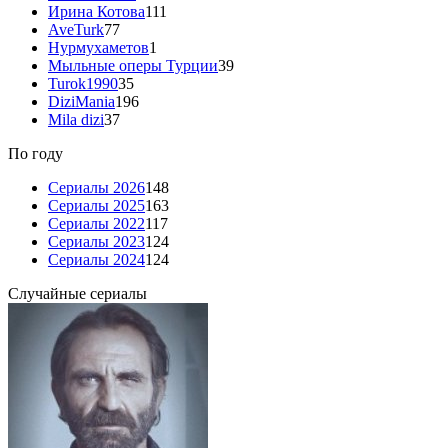
Ирина Котова
111
AveTurk
77
Нурмухаметов
1
Мыльные оперы Турции
39
Turok1990
35
DiziMania
196
Mila dizi
37
По году
Сериалы 2026
148
Сериалы 2025
163
Сериалы 2022
117
Сериалы 2023
124
Сериалы 2024
124
Случайные сериалы