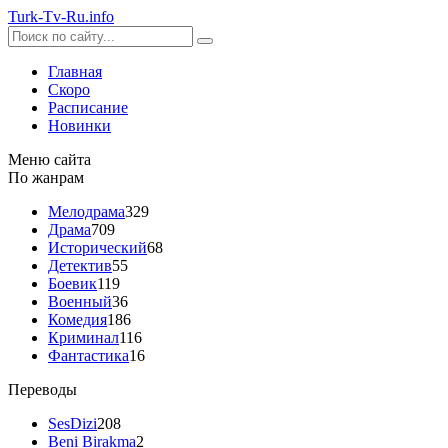
Turk-
Tv
-Ru
.info
Главная
Скоро
Расписание
Новинки
Меню сайта
По жанрам
Мелодрама
329
Драма
709
Исторический
68
Детектив
55
Боевик
119
Военный
36
Комедия
186
Криминал
116
Фантастика
16
Переводы
SesDizi
208
Beni Birakma
2