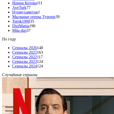
Ирина Котова
111
AveTurk
77
Нурмухаметов
1
Мыльные оперы Турции
39
Turok1990
35
DiziMania
196
Mila dizi
37
По году
Сериалы 2026
148
Сериалы 2025
163
Сериалы 2022
117
Сериалы 2023
124
Сериалы 2024
124
Случайные сериалы