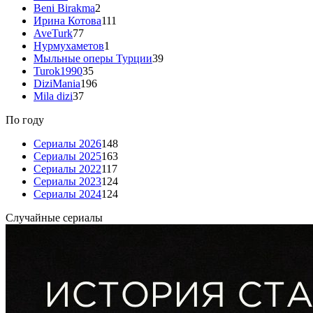
Beni Birakma
2
Ирина Котова
111
AveTurk
77
Нурмухаметов
1
Мыльные оперы Турции
39
Turok1990
35
DiziMania
196
Mila dizi
37
По году
Сериалы 2026
148
Сериалы 2025
163
Сериалы 2022
117
Сериалы 2023
124
Сериалы 2024
124
Случайные сериалы