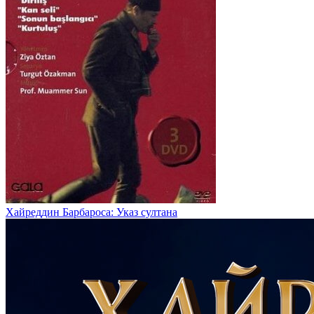
Хайреддин Барбароса: Указ султана