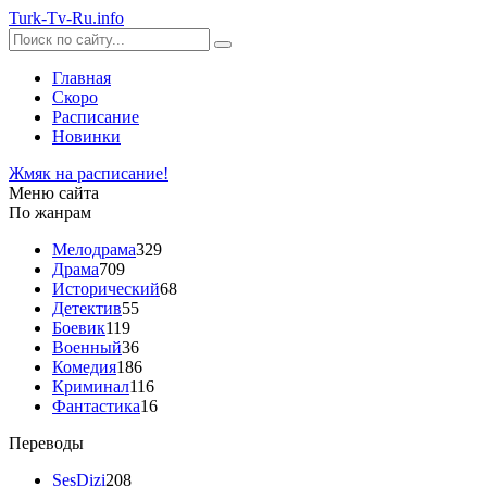
Turk-
Tv
-Ru
.info
Главная
Скоро
Расписание
Новинки
Жмяк на расписание!
Меню сайта
По жанрам
Мелодрама
329
Драма
709
Исторический
68
Детектив
55
Боевик
119
Военный
36
Комедия
186
Криминал
116
Фантастика
16
Переводы
SesDizi
208