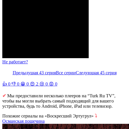
Не работает?
Предыдущая 43 серия
Все серии
Следующая 45 серия
👍
0
👎
0
😁
0
😍
2
😢
0
😡
0
✔
Мы предоставили несколько плееров на “Turk Ru TV”,
чтобы вы могли выбрать самый подходящий для вашего
устройства, будь то Android, iPhone, iPad или телевизор.
Похожие сериалы на «Воскресший Эртугрул»
⤵
Османская пощечина