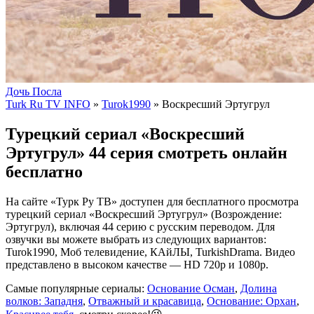
Дочь Посла
Turk Ru TV INFO
»
Turok1990
» Воскресший Эртугрул
Турецкий сериал «Воскресший
Эртугрул» 44 серия смотреть онлайн
бесплатно
На сайте «Турк Ру ТВ» доступен для бесплатного просмотра
турецкий сериал «Воскресший Эртугрул» (Возрождение:
Эртугрул), включая 44 серию с русским переводом. Для
озвучки вы можете выбрать из следующих вариантов:
Turok1990, Моб телевидение, КАйЛЫ, TurkishDrama. Видео
представлено в высоком качестве — HD 720p и 1080p.
Самые популярные сериалы:
Основание Осман
,
Долина
волков: Западня
,
Отважный и красавица
,
Основание: Орхан
,