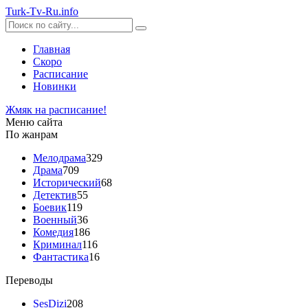
Turk-
Tv
-Ru
.info
Главная
Скоро
Расписание
Новинки
Жмяк на расписание!
Меню сайта
По жанрам
Мелодрама
329
Драма
709
Исторический
68
Детектив
55
Боевик
119
Военный
36
Комедия
186
Криминал
116
Фантастика
16
Переводы
SesDizi
208