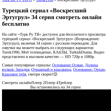
Турецкий сериал «Воскресший
Эртугрул» 34 серия смотреть онлайн
бесплатно
На сайте «Турк Ру ТВ» доступен для бесплатного просмотра
турецкий сериал «Воскресший Эртугрул» (Возрождение:
Эртугрул), включая 34 серию с русским переводом. Для
озвучки вы можете выбрать из следующих вариантов:
Turok1990, Моб телевидение, КАйЛЫ, TurkishDrama. Видео
представлено в высоком качестве — HD 720p и 1080p.
Самые популярные сериалы:
Основание Осман
,
Долина
волков: Западня
,
Отважный и красавица
,
Основание: Орхан
,
Красивее тебя
, смотри скорее!😉
Смотреть онлайн
Плеер 2
Плеер 4
Трейлер
Вы остановились на 34 серии