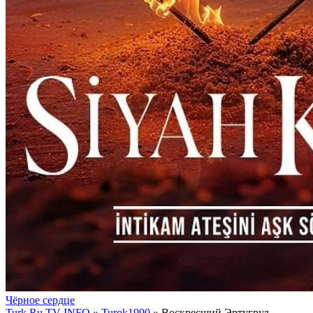
Чёрное сердце
Turk Ru TV INFO
»
Turok1990
» Воскресший Эртугрул