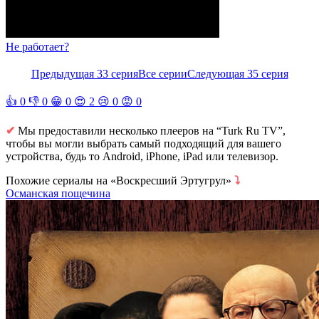
Не работает?
Предыдущая 33 серия
Все серии
Следующая 35 серия
👍
0
👎
0
😁
0
😍
2
😢
0
😡
0
✔
Мы предоставили несколько плееров на “Turk Ru TV”,
чтобы вы могли выбрать самый подходящий для вашего
устройства, будь то Android, iPhone, iPad или телевизор.
Похожие сериалы на «Воскресший Эртугрул»
⤵
Османская пощечина