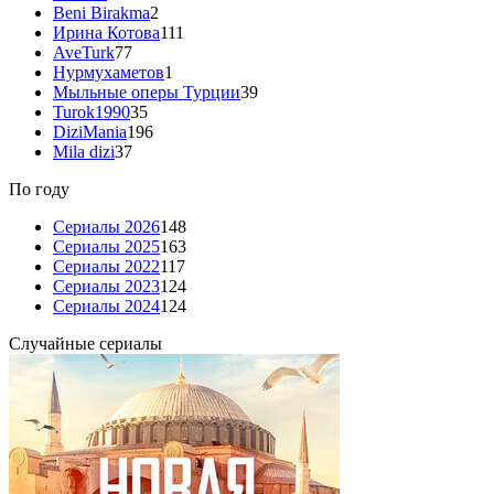
Beni Birakma
2
Ирина Котова
111
AveTurk
77
Нурмухаметов
1
Мыльные оперы Турции
39
Turok1990
35
DiziMania
196
Mila dizi
37
По году
Сериалы 2026
148
Сериалы 2025
163
Сериалы 2022
117
Сериалы 2023
124
Сериалы 2024
124
Случайные сериалы