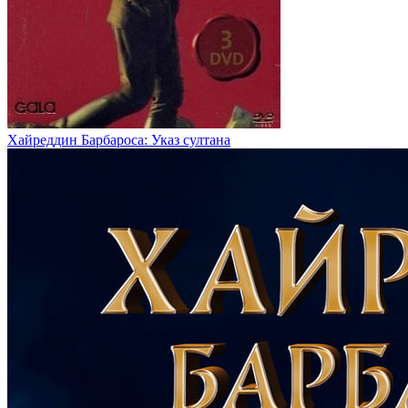
Хайреддин Барбароса: Указ султана