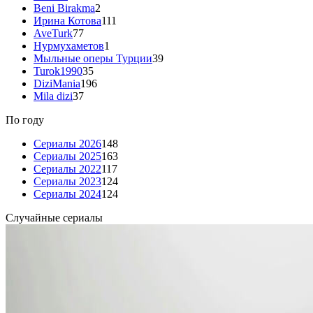
Beni Birakma
2
Ирина Котова
111
AveTurk
77
Нурмухаметов
1
Мыльные оперы Турции
39
Turok1990
35
DiziMania
196
Mila dizi
37
По году
Сериалы 2026
148
Сериалы 2025
163
Сериалы 2022
117
Сериалы 2023
124
Сериалы 2024
124
Случайные сериалы