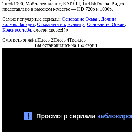
Turok1990, Моб телевидение, КАйЛЫ, TurkishDrama. Видео
представлено в высоком качестве — HD 720p и 1080p.
Самые популярные сериалы:
Основание Осман
,
Долина
волков: Западня
,
Отважный и красавица
,
Основание: Орхан
,
Красивее тебя
, смотри скорее!😉
Смотреть онлайн
Плеер 2
Плеер 4
Трейлер
Вы остановились на 150 серии