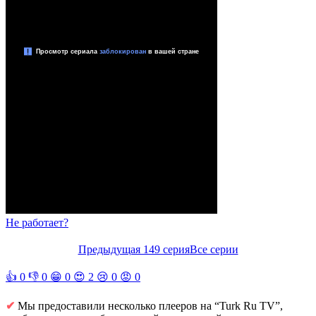
Не работает?
Предыдущая 149 серия
Все серии
👍
0
👎
0
😁
0
😍
2
😢
0
😡
0
✔
Мы предоставили несколько плееров на “Turk Ru TV”,