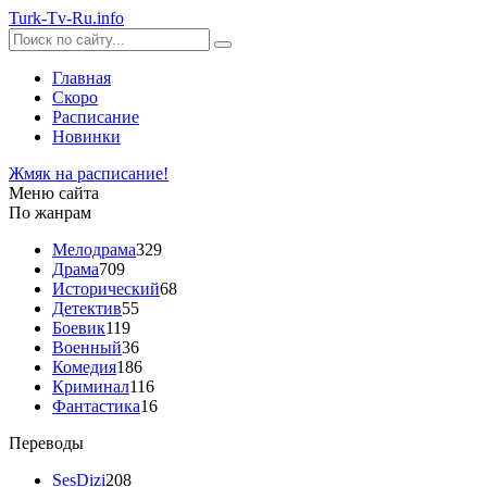
Turk-
Tv
-Ru
.info
Главная
Скоро
Расписание
Новинки
Жмяк на расписание!
Меню сайта
По жанрам
Мелодрама
329
Драма
709
Исторический
68
Детектив
55
Боевик
119
Военный
36
Комедия
186
Криминал
116
Фантастика
16
Переводы
SesDizi
208