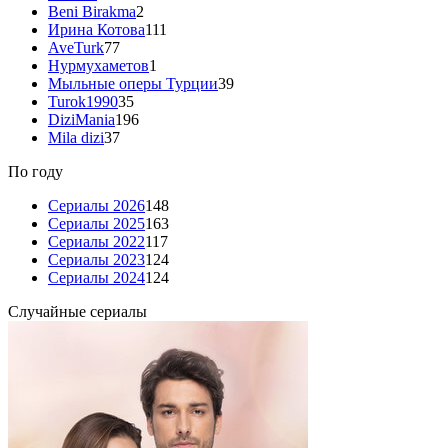
Beni Birakma
2
Ирина Котова
111
AveTurk
77
Нурмухаметов
1
Мыльные оперы Турции
39
Turok1990
35
DiziMania
196
Mila dizi
37
По году
Сериалы 2026
148
Сериалы 2025
163
Сериалы 2022
117
Сериалы 2023
124
Сериалы 2024
124
Случайные сериалы