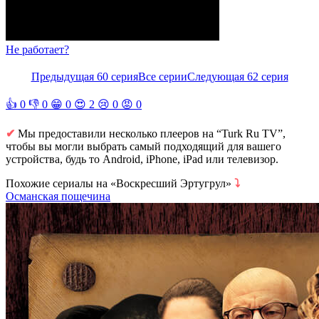
Не работает?
Предыдущая 60 серия
Все серии
Следующая 62 серия
👍
0
👎
0
😁
0
😍
2
😢
0
😡
0
✔
Мы предоставили несколько плееров на “Turk Ru TV”,
чтобы вы могли выбрать самый подходящий для вашего
устройства, будь то Android, iPhone, iPad или телевизор.
Похожие сериалы на «Воскресший Эртугрул»
⤵
Османская пощечина