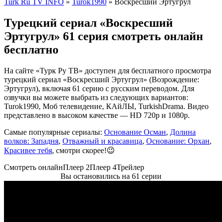
Turk Ru TV INFO
»
Turok1990
» Воскресший Эртугрул
Турецкий сериал «Воскресший
Эртугрул» 61 серия смотреть онлайн
бесплатно
На сайте «Турк Ру ТВ» доступен для бесплатного просмотра
турецкий сериал «Воскресший Эртугрул» (Возрождение:
Эртугрул), включая 61 серию с русским переводом. Для
озвучки вы можете выбрать из следующих вариантов:
Turok1990, Моб телевидение, КАйЛЫ, TurkishDrama. Видео
представлено в высоком качестве — HD 720p и 1080p.
Самые популярные сериалы:
Основание Осман
,
Долина
волков: Западня
,
Отважный и красавица
,
Основание: Орхан
,
Красивее тебя
, смотри скорее!😉
Смотреть онлайн
Плеер 2
Плеер 4
Трейлер
Вы остановились на 61 серии