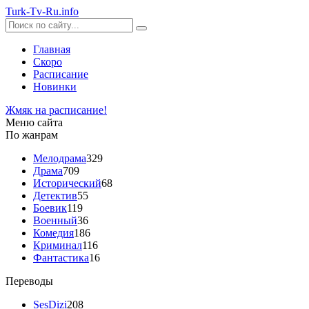
Turk-
Tv
-Ru
.info
Главная
Скоро
Расписание
Новинки
Жмяк на расписание!
Меню сайта
По жанрам
Мелодрама
329
Драма
709
Исторический
68
Детектив
55
Боевик
119
Военный
36
Комедия
186
Криминал
116
Фантастика
16
Переводы
SesDizi
208