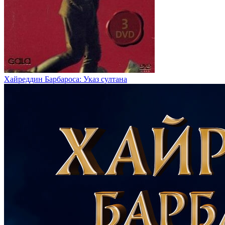
Хайреддин Барбароса: Указ султана